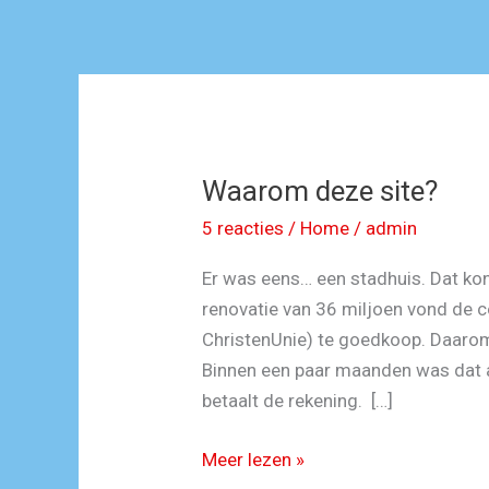
Waarom deze site?
5 reacties
/
Home
/
admin
Er was eens… een stadhuis. Dat ko
renovatie van 36 miljoen vond de c
ChristenUnie) te goedkoop. Daarom
Binnen een paar maanden was dat a
betaalt de rekening. […]
Waarom
Meer lezen »
deze