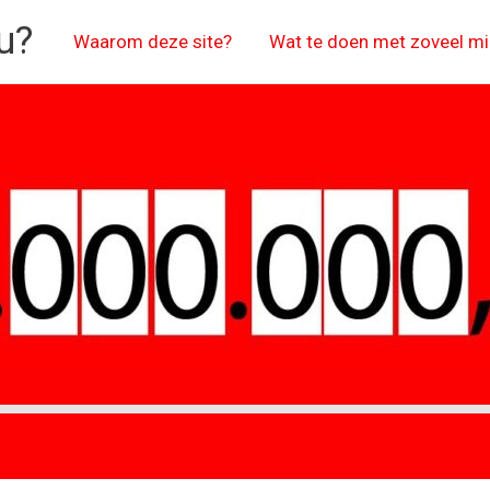
u?
Waarom deze site?
Wat te doen met zoveel mi