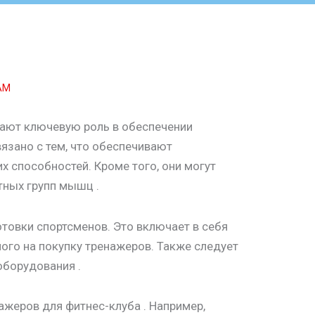
 AM
рают ключевую роль в обеспечении
язано с тем, что обеспечивают
х способностей. Кроме того, они могут
тных групп мышц .
отовки спортсменов. Это включает в себя
го на покупку тренажеров. Также следует
оборудования .
жеров для фитнес-клуба . Например,