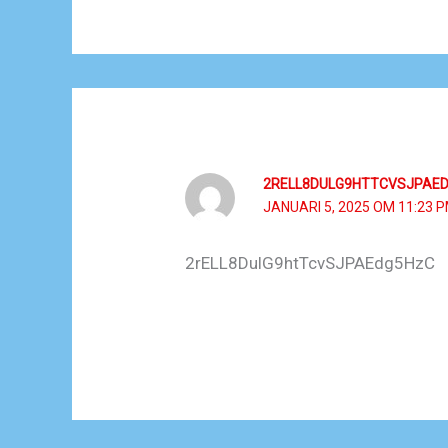
2RELL8DULG9HTTCVSJPAE
JANUARI 5, 2025 OM 11:23 
2rELL8DulG9htTcvSJPAEdg5HzC