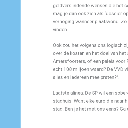
geldverslindende wensen die het co
mag je dan ook zien als ‘dossier o
verhoging wanneer plaatsvond. Zo k
vinden.
Ook zou het volgens ons logisch z
over de kosten en het doel van het 
Amersfoorters, of een paleis voor P
echt 108 miljoen waard? De VVD vind
alles en iedereen mee praten?”.
Laatste alinea: De SP wil een sobe
stadhuis. Want elke euro die naar he
stad. Ben je het met ons eens? Ga