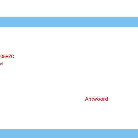
DG5HZC
PM
Antwoord