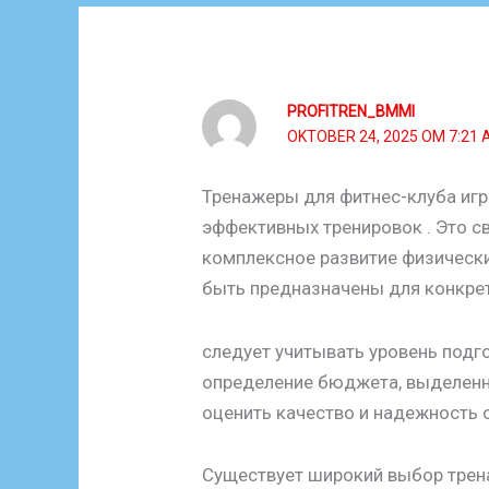
PROFITREN_BMMI
OKTOBER 24, 2025 OM 7:21
Тренажеры для фитнес-клуба иг
эффективных тренировок . Это св
комплексное развитие физически
быть предназначены для конкре
следует учитывать уровень подг
определение бюджета, выделенно
оценить качество и надежность 
Существует широкий выбор трена