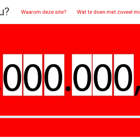
u?
Waarom deze site?
Wat te doen met zoveel mi