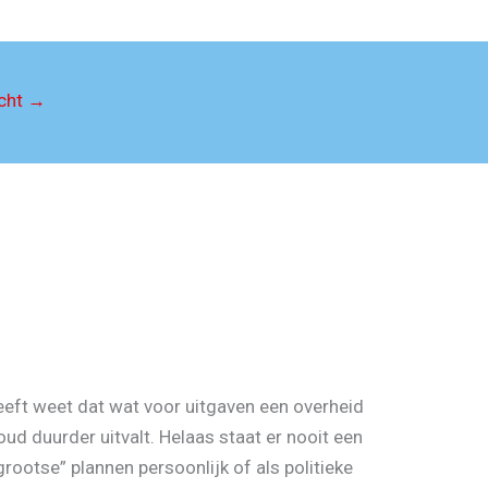
icht
→
leeft weet dat wat voor uitgaven een overheid
voud duurder uitvalt. Helaas staat er nooit een
rootse” plannen persoonlijk of als politieke